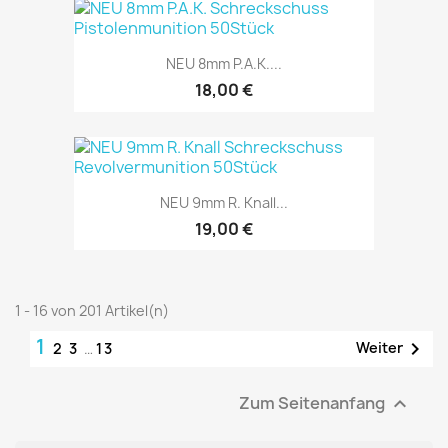
NEU 8mm P.A.K....
18,00 €
NEU 9mm R. Knall...
19,00 €
1 - 16 von 201 Artikel(n)
1

Weiter
2
3
…
13
Zum Seitenanfang
