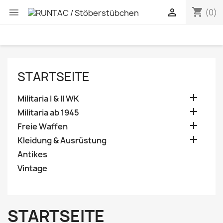
shopping_cart


(0)
STARTSEITE

Militaria I & II WK

Militaria ab 1945

Freie Waffen

Kleidung & Ausrüstung
Antikes
Vintage
STARTSEITE