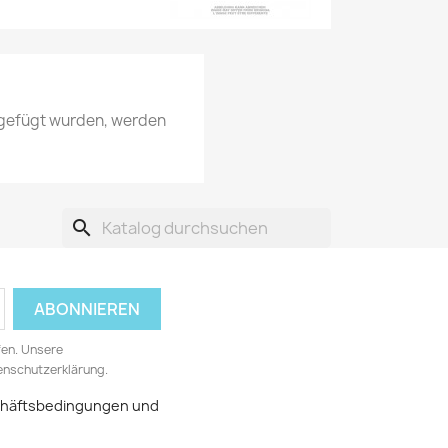
ugefügt wurden, werden
search
fen. Unsere
tenschutzerklärung.
schäftsbedingungen und