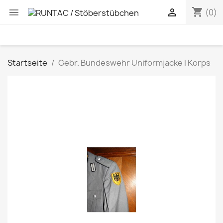
shopping_cart


(0)
Startseite
Gebr. Bundeswehr Uniformjacke I Korps