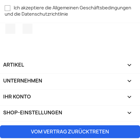
Ich akzeptiere die Allgemeinen Geschäftsbedingungen
und die Datenschutzrichtlinie
Facebook
TikTok
ARTIKEL

UNTERNEHMEN

IHR KONTO

SHOP-EINSTELLUNGEN
keyboard_arrow_down
VOM VERTRAG ZURÜCKTRETEN