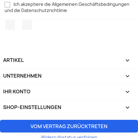
Ich akzeptiere die Allgemeinen Geschäftsbedingungen
und die Datenschutzrichtlinie
Facebook
TikTok
ARTIKEL

UNTERNEHMEN

IHR KONTO

SHOP-EINSTELLUNGEN
keyboard_arrow_down
VOM VERTRAG ZURÜCKTRETEN
Widerrufsstatus verfolgen