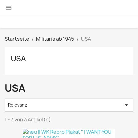

Startseite
Militaria ab 1945
USA
USA
USA

Relevanz
1 - 3 von 3 Artikel(n)