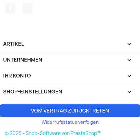
Facebook
TikTok
ARTIKEL

UNTERNEHMEN

IHR KONTO

SHOP-EINSTELLUNGEN
keyboard_arrow_down
VOM VERTRAG ZURÜCKTRETEN
Widerrufsstatus verfolgen
© 2026 - Shop-Software von PrestaShop™