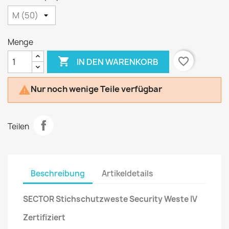
Menge

favorite_border
IN DEN WARENKORB
Nur noch wenige Teile verfügbar

Teilen
Beschreibung
Artikeldetails
SECTOR Stichschutzweste Security Weste IV
Zertifiziert