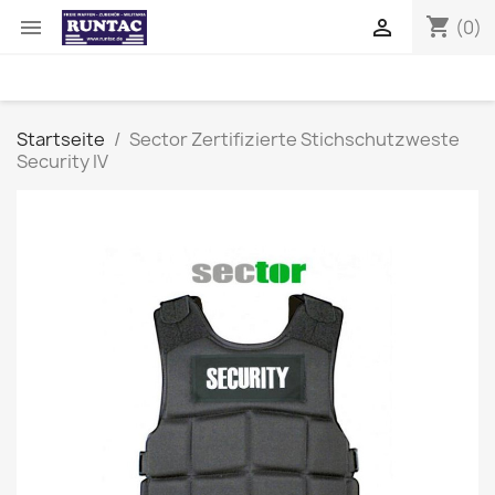
shopping_cart


(0)
Startseite
Sector Zertifizierte Stichschutzweste
Security IV