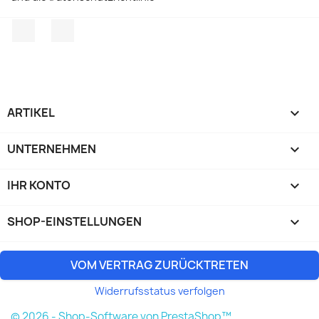
Facebook
TikTok
ARTIKEL

UNTERNEHMEN

IHR KONTO

SHOP-EINSTELLUNGEN
keyboard_arrow_down
VOM VERTRAG ZURÜCKTRETEN
Widerrufsstatus verfolgen
© 2026 - Shop-Software von PrestaShop™