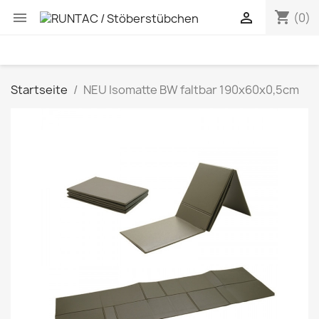
shopping_cart


(0)
Startseite
NEU Isomatte BW faltbar 190x60x0,5cm