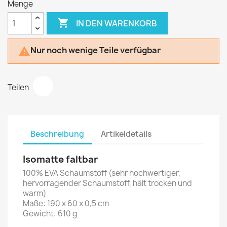
Menge

IN DEN WARENKORB
Nur noch wenige Teile verfügbar

Teilen
Beschreibung
Artikeldetails
Isomatte faltbar
100% EVA Schaumstoff (sehr hochwertiger,
hervorragender Schaumstoff, hält trocken und
warm)
Maße: 190 x 60 x 0,5 cm
Gewicht: 610 g